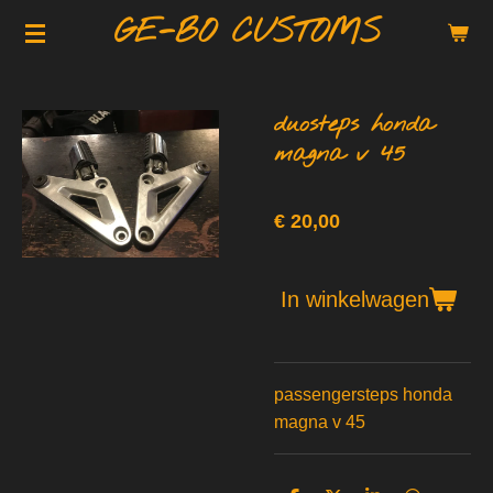
GE-BO CUSTOMS
Ga
direct
naar
de
duosteps honda
hoofdinhoud
magna v 45
€ 20,00
In winkelwagen
passengersteps honda
magna v 45