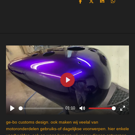
D
D
S
D
e
e
h
e
l
e
a
l
e
l
r
e
n
e
n
P
l
a
y
01:10
P
M
E
l
u
n
ge-bo customs design. ook maken wij veelal van
a
t
t
motoronderdelen gebruiks-of dagelijkse voorwerpen. hier enkele