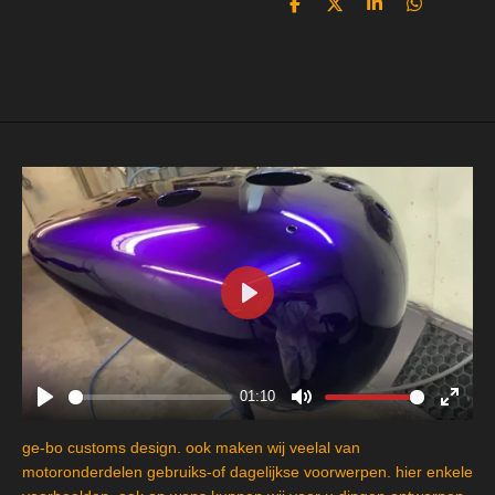
D
D
S
D
e
e
h
e
l
e
a
l
e
l
r
e
n
e
n
P
l
a
y
01:10
P
M
E
l
u
n
ge-bo customs design. ook maken wij veelal van
a
t
t
motoronderdelen gebruiks-of dagelijkse voorwerpen. hier enkele