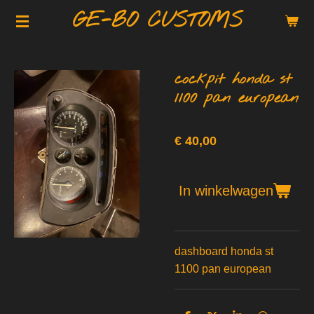
GE-BO CUSTOMS
Ga
direct
naar
de
cockpit honda st
hoofdinhoud
1100 pan european
€ 40,00
In winkelwagen
dashboard honda st
1100 pan european