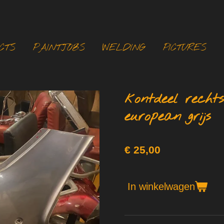
CTS
PAINTJOBS
WELDING
PICTURES
kontdeel recht
european grijs
€ 25,00
In winkelwagen