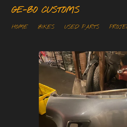
Ga
GE-BO CUSTOMS
direct
naar
HOME
BIKES
USED PARTS
PROJE
de
hoofdinhoud