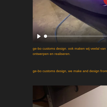
P
l
ge-bo customs design. ook maken wij veelal van 
a
ontwerpen en realiseren.
y
ge-bo customs design, we make and design from 