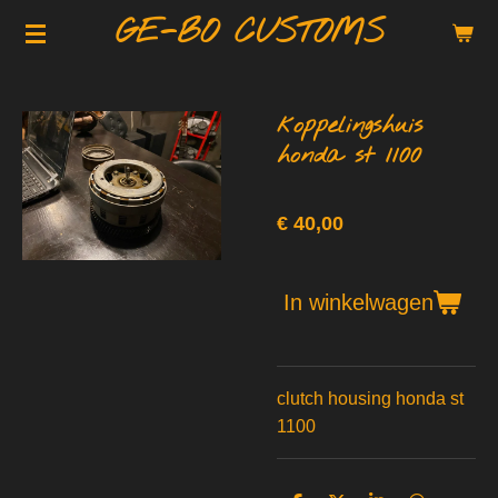
GE-BO CUSTOMS
Ga
direct
naar
de
koppelingshuis
hoofdinhoud
honda st 1100
€ 40,00
In winkelwagen
clutch housing honda st
1100