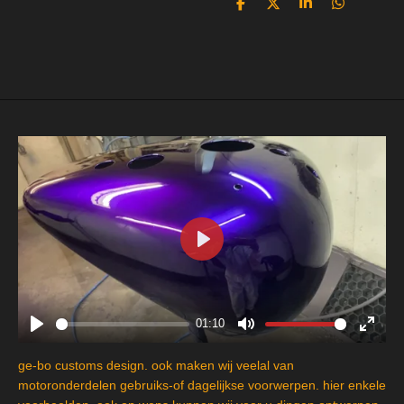
D
D
S
D
e
e
h
e
l
e
a
l
e
l
r
e
n
e
n
P
l
a
y
01:10
P
M
E
l
u
n
ge-bo customs design. ook maken wij veelal van
a
t
t
motoronderdelen gebruiks-of dagelijkse voorwerpen. hier enkele